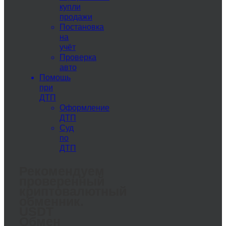
купли
продажи
Постановка
на
учёт
Проверка
авто
Помощь
при
ДТП
Оформление
ДТП
Суд
по
ДТП
Рекомендуем
проверенный
криптовалютный
обменник.
USDT
Обмен